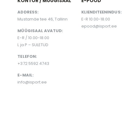
KONTOR / MÜÜGISAAL
E-POOD
ADDRESS:
KLIENDITEENINDUS:
Mustamäe tee 46, Tallinn
E-R 10.00-18.00
epood@isport.ee
MÜÜGISAAL AVATUD:
E-R / 10.00-18.00
L ja P – SULETUD
TELEFON:
+372 5592 4743
E-MAIL:
info@isport.ee