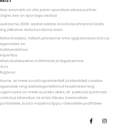
MEIST
Meie eesmärk on olla parim spordivarustuse partner
kõigile, kes on spordiga seotud.
Alustasime 2008. aastal adidas koostööpartnerina Eestis
ning jätkame seda koostööd siiani.
Märksõnadeks, millest juhindume oma igapäevases töös ja
tegemistes on:
Usaldusväärsus
Ekspertlus
Lahendustekeskne mõtlemine ja tegutsemine
iirus
Mugavus
Usume, et meie koostööpartneritelt ja klientidelt saadav
tagasiside ning aastatega tekkinud teadmised ning
kogemused on meile suureks abiks, et pakkuda parimaid
tooteid ja lahendusi nii enda lõbuks treenivatele
sportlastele, kui ka maailma tippu rühkivatele proffidele.