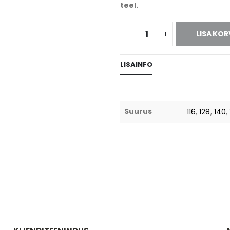
teel.
JUDOKLUBI DOKYO
MAADLUSKLUBI LAPIT
LISA KOR
LISAINFO
VIIMSI GÜMNAASIUM
Suurus
116
,
128
,
140
,