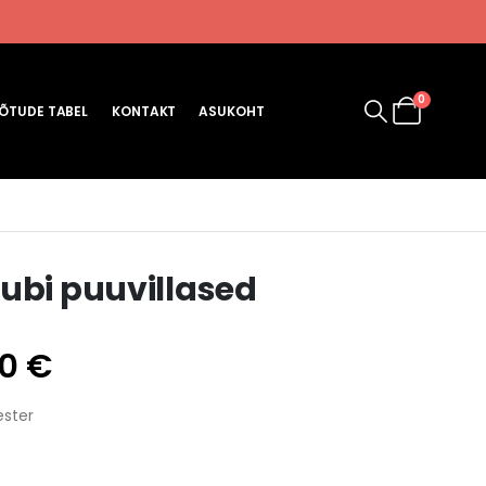
0
ÕTUDE TABEL
KONTAKT
ASUKOHT
FC ASTRA NOVA
ubi puuvillased
Hinnavahemik:
00
€
35.00 €
ester
kuni
37.00 €