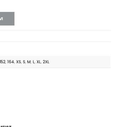
I
SK IMPACT
VI
152
,
164
,
XS
,
S
,
M
,
L
,
XL
,
2XL