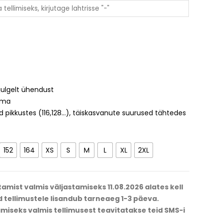
julgelt ühendust
ima
 pikkustes (116,128...), täiskasvanute suurused tähtedes
VILJANDI HOKIKLUBI
152
164
XS
S
M
L
XL
2XL
PARTNERAKRO
amist valmis väljastamiseks 11.08.2026 alates kell
d tellimustele lisandub tarneaeg 1-3 päeva.
miseks valmis tellimusest teavitatakse teid SMS-i