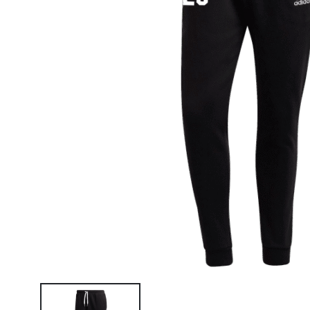
JÕGEVA HOKIKLUBI
VÕIMLEMISKLUBI AKROS