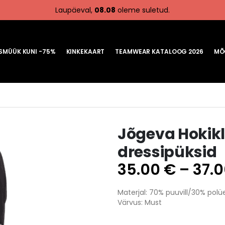
Laupäeval,
08.08
oleme suletud.
MÜÜK KUNI -75%
KINKEKAART
TEAMWEAR KATALOOG 2026
MÕ
HC RAASIKU
FC TARVASTU
Jõgeva Hokikl
dressipüksid
35.00
€
–
37.
Materjal: 70% puuvill/30% polü
Värvus: Must