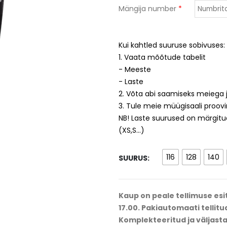
Mängija number
*
Kui kahtled suuruse sobivuses:
1. Vaata mõõtude tabelit
- Meeste
- Laste
2. Võta abi saamiseks meiega 
3. Tule meie müügisaali proov
NB! Laste suurused on märgitud
HC EVEREST
SK VIRU SPUTNIK
(XS,S...)
116
128
140
SUURUS
PARKUURI KESKUS
TARTU SK VELO
Kaup on peale tellimuse esit
17.00. Pakiautomaati tellitu
Komplekteeritud ja väljasta