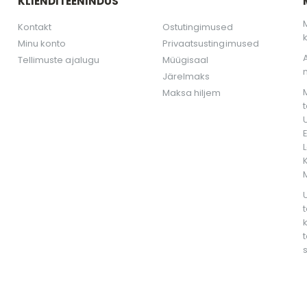
KLIENDITEENINDUS
Kontakt
Ostutingimused
Minu konto
Privaatsustingimused
Tellimuste ajalugu
Müügisaal
Järelmaks
Maksa hiljem
K