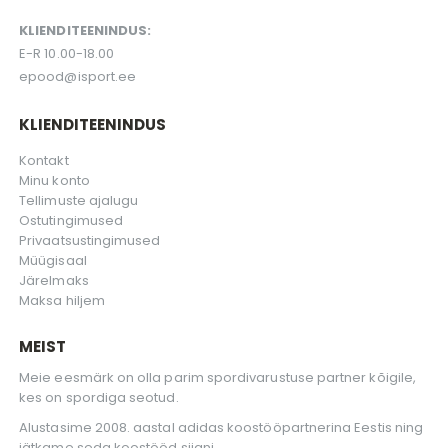
KLIENDITEENINDUS:
E-R 10.00-18.00
epood@isport.ee
KLIENDITEENINDUS
Kontakt
Minu konto
Tellimuste ajalugu
Ostutingimused
Privaatsustingimused
Müügisaal
Järelmaks
Maksa hiljem
MEIST
Meie eesmärk on olla parim spordivarustuse partner kõigile,
kes on spordiga seotud.
Alustasime 2008. aastal adidas koostööpartnerina Eestis ning
jätkame seda koostööd siiani.