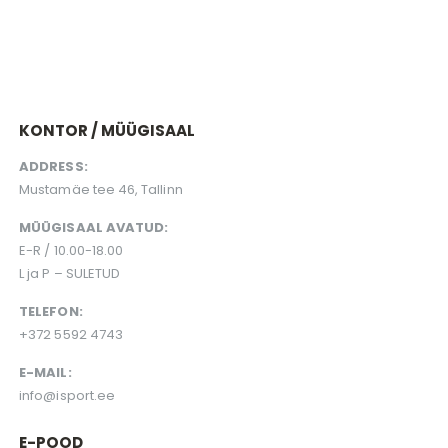
KONTOR / MÜÜGISAAL
ADDRESS:
Mustamäe tee 46, Tallinn
MÜÜGISAAL AVATUD:
E-R / 10.00-18.00
L ja P – SULETUD
TELEFON:
+372 5592 4743
E-MAIL:
info@isport.ee
E-POOD