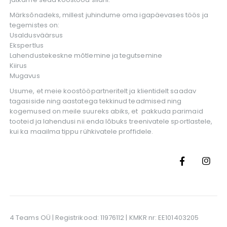
Märksõnadeks, millest juhindume oma igapäevases töös ja
tegemistes on:
Usaldusväärsus
Ekspertlus
Lahendustekeskne mõtlemine ja tegutsemine
Kiirus
Mugavus
Usume, et meie koostööpartneritelt ja klientidelt saadav
tagasiside ning aastatega tekkinud teadmised ning
kogemused on meile suureks abiks, et pakkuda parimaid
tooteid ja lahendusi nii enda lõbuks treenivatele sportlastele,
kui ka maailma tippu rühkivatele proffidele.
4 Teams OÜ | Registrikood: 11976112 | KMKR nr: EE101403205