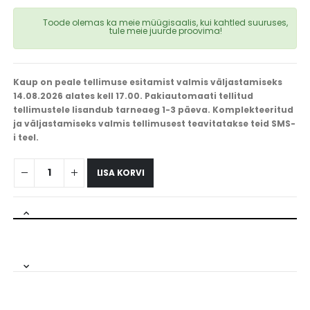
Toode olemas ka meie müügisaalis, kui kahtled suuruses,
tule meie juurde proovima!
Kaup on peale tellimuse esitamist valmis väljastamiseks
14.08.2026 alates kell 17.00. Pakiautomaati tellitud
tellimustele lisandub tarneaeg 1-3 päeva. Komplekteeritud
ja väljastamiseks valmis tellimusest teavitatakse teid SMS-
i teel.
LISA KORVI