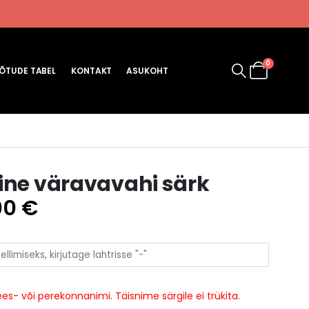
0
ÕTUDE TABEL
KONTAKT
ASUKOHT
FC ASTRA NOVA
ine väravavahi särk
Hinnavahemik:
00
€
50.00 €
kuni
56.00 €
ees- või perekonnanimi. Täisnime särgile ei trükita.