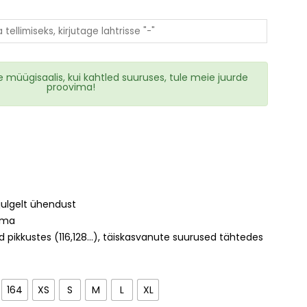
müügisaalis, kui kahtled suuruses, tule meie juurde
proovima!
VILJANDI HOKIKLUBI
julgelt ühendust
ima
 pikkustes (116,128...), täiskasvanute suurused tähtedes
PARTNERAKRO
164
XS
S
M
L
XL