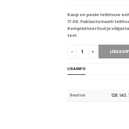
JUDOKLUBI DOKYO
MAADLUSKLUBI LAPIT
Kaup on peale tellimuse esit
17.00. Pakiautomaati tellitu
Komplekteeritud ja väljasta
teel.
VIIMSI GÜMNAASIUM
LISA KOR
LISAINFO
Suurus
128
,
140
,