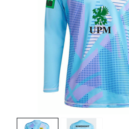
JÕGEVA HOKIKLUBI
VÕIMLEMISKLUBI AKROS