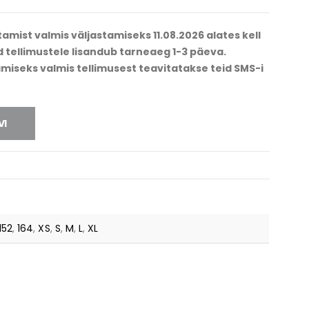
I
SK IMPACT
amist valmis väljastamiseks 11.08.2026 alates kell
d tellimustele lisandub tarneaeg 1-3 päeva.
miseks valmis tellimusest teavitatakse teid SMS-i
VI
152
,
164
,
XS
,
S
,
M
,
L
,
XL