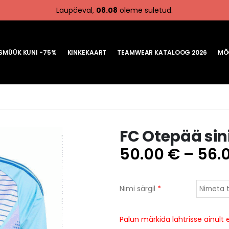
Laupäeval,
08.08
oleme suletud.
MÜÜK KUNI -75%
KINKEKAART
TEAMWEAR KATALOOG 2026
MÕ
HC RAASIKU
FC TARVASTU
FC Otepää sin
50.00
€
–
56.
Nimi särgil
*
Palun märkida lahtrisse ainult 