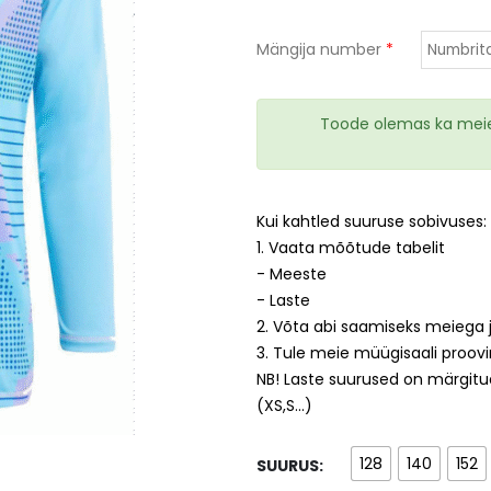
Mängija number
*
Toode olemas ka meie 
Kui kahtled suuruse sobivuses:
1. Vaata mõõtude tabelit
- Meeste
HC EVEREST
SK VIRU SPUTNIK
- Laste
2. Võta abi saamiseks meiega 
3. Tule meie müügisaali proov
NB! Laste suurused on märgitud
(XS,S...)
PARKUURI KESKUS
TARTU SK VELO
128
140
152
SUURUS