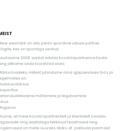
MEIST
Meie eesmärk on olla parim spordivarustuse partner
kõigile, kes on spordiga seotud.
Alustasime 2008. aastal adidas koostööpartnerina Eestis
ning jätkame seda koostööd siiani.
Märksõnadeks, millest juhindume oma igapäevases töös ja
tegemistes on:
Usaldusväärsus
Ekspertlus
Lahendustekeskne mõtlemine ja tegutsemine
iirus
Mugavus
Usume, et meie koostööpartneritelt ja klientidelt saadav
tagasiside ning aastatega tekkinud teadmised ning
kogemused on meile suureks abiks, et pakkuda parimaid