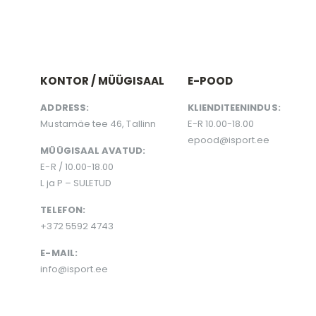
KONTOR / MÜÜGISAAL
E-POOD
ADDRESS:
KLIENDITEENINDUS:
Mustamäe tee 46, Tallinn
E-R 10.00-18.00
epood@isport.ee
MÜÜGISAAL AVATUD:
E-R / 10.00-18.00
L ja P – SULETUD
TELEFON:
+372 5592 4743
E-MAIL:
info@isport.ee