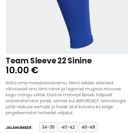
Team Sleeve 22 Sinine
10.00
€
Näita oma meeskonnavaimu. Need adidas säärised
rõhutavad sinu tiimi värve ja tagavad mugava istuvuse
kogu mängu vältel. Elastne materjal libiseb hõlpsalt
säärekaitsmete peale, samas kui AEROREADY tehnoloogia
juhib niiskuse eemale ja hoiab sind kuivana ka kõige
pingelisematel hetkedel väljakul.
34-36
40-42
46-48
JALANUMBER