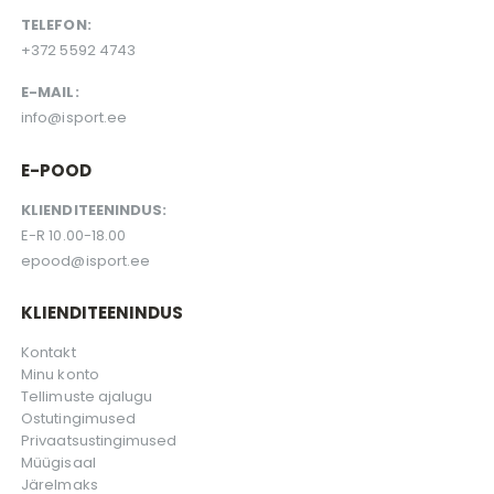
TELEFON:
+372 5592 4743
E-MAIL:
info@isport.ee
E-POOD
KLIENDITEENINDUS:
E-R 10.00-18.00
epood@isport.ee
KLIENDITEENINDUS
Kontakt
Minu konto
Tellimuste ajalugu
Ostutingimused
Privaatsustingimused
Müügisaal
Järelmaks