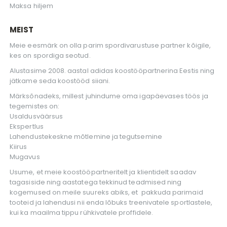
Maksa hiljem
MEIST
Meie eesmärk on olla parim spordivarustuse partner kõigile,
kes on spordiga seotud.
Alustasime 2008. aastal adidas koostööpartnerina Eestis ning
jätkame seda koostööd siiani.
Märksõnadeks, millest juhindume oma igapäevases töös ja
tegemistes on:
Usaldusväärsus
Ekspertlus
Lahendustekeskne mõtlemine ja tegutsemine
Kiirus
Mugavus
Usume, et meie koostööpartneritelt ja klientidelt saadav
tagasiside ning aastatega tekkinud teadmised ning
kogemused on meile suureks abiks, et pakkuda parimaid
tooteid ja lahendusi nii enda lõbuks treenivatele sportlastele,
kui ka maailma tippu rühkivatele proffidele.