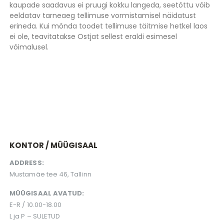
kaupade saadavus ei pruugi kokku langeda, seetõttu võib
eeldatav tarneaeg tellimuse vormistamisel näidatust
erineda. Kui mõnda toodet tellimuse täitmise hetkel laos
ei ole, teavitatakse Ostjat sellest eraldi esimesel
võimalusel.
KONTOR / MÜÜGISAAL
ADDRESS:
Mustamäe tee 46, Tallinn
MÜÜGISAAL AVATUD:
E-R / 10.00-18.00
L ja P – SULETUD