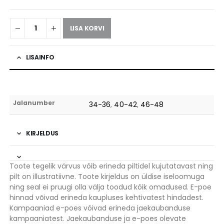
LISA KORVI
LISAINFO
Jalanumber
34-36
,
40-42
,
46-48
KIRJELDUS
Toote tegelik värvus võib erineda piltidel kujutatavast ning
pilt on illustratiivne. Toote kirjeldus on üldise iseloomuga
ning seal ei pruugi olla välja toodud kõik omadused. E-poe
hinnad võivad erineda kaupluses kehtivatest hindadest.
Kampaaniad e-poes võivad erineda jaekaubanduse
kampaaniatest. Jaekaubanduse ja e-poes olevate