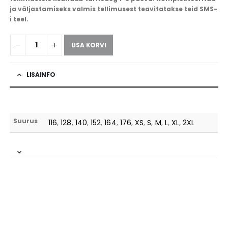
ja väljastamiseks valmis tellimusest teavitatakse teid SMS-
i teel.
LISA KORVI
LISAINFO
Suurus
116
,
128
,
140
,
152
,
164
,
176
,
XS
,
S
,
M
,
L
,
XL
,
2XL