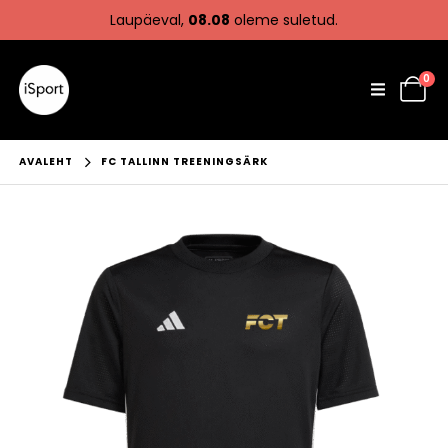
Laupäeval,
08.08
oleme suletud.
0
AVALEHT
FC TALLINN TREENINGSÄRK