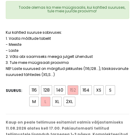
Toode olemas ka meie müügisaalis, kui kahtled suuruses,
tule meie juurde proovima!
Kui kahtled suuruse sobivuses:
1. Vaata mõõtude tabelit
- Meeste
- Laste
2. Võta abi saamiseks meiega julgelt ühendust
3. Tule meie müügisaali proovima
NB! Laste suurused on märgitud pikkustes (116,128...), täiskasvanute
suurused tähtedes (XS,S...)
116
128
140
152
164
XS
S
SUURUS
M
L
XL
2XL
Kaup on peale tellimuse esitamist valmis väljastamiseks
11.08.2026 alates kell 17.00. Pakiautomaati tellitud
tellimustele lisandub tarneaeg 1-3 päeva. Komplekteeritud