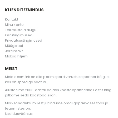
KLIENDITEENINDUS
Kontakt
Minu konto
Tellimuste ajalugu
Ostutingimused
Privaatsustingimused
Müügisaal
Järelmaks
Maksa hiljem
MEIST
Meie eesmärk on olla parim spordivarustuse partner kõigile,
kes on spordiga seotud.
Alustasime 2008. aastal adidas koostööpartnerina Eestis ning
jätkame seda koostööd siiani.
Märksõnadeks, millest juhindume oma igapäevases töös ja
tegemistes on:
Usaldusväärsus