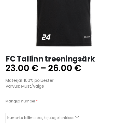
FC Tallinn treeningsärk
Hinnavahe
23.00
€
–
26.00
€
23.00 €
Materjal: 100% polüester
kuni
Värvus: Must/valge
26.00 €
Mängija number
*