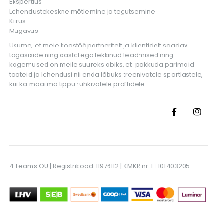
Ekspertlus
Lahendustekeskne mõtlemine ja tegutsemine
Kiirus
Mugavus
Usume, et meie koostööpartneritelt ja klientidelt saadav
tagasiside ning aastatega tekkinud teadmised ning
kogemused on meile suureks abiks, et pakkuda parimaid
tooteid ja lahendusi nii enda lõbuks treenivatele sportlastele,
kui ka maailma tippu rühkivatele proffidele.
4 Teams OÜ | Registrikood: 11976112 | KMKR nr: EE101403205