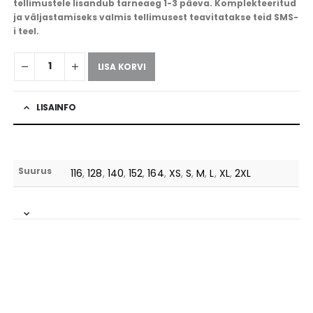
tellimustele lisandub tarneaeg 1-3 päeva. Komplekteeritud
ja väljastamiseks valmis tellimusest teavitatakse teid SMS-
i teel.
LISA KORVI
LISAINFO
Suurus
116
,
128
,
140
,
152
,
164
,
XS
,
S
,
M
,
L
,
XL
,
2XL