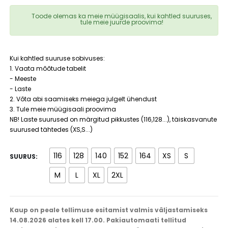
Toode olemas ka meie müügisaalis, kui kahtled suuruses,
tule meie juurde proovima!
Kui kahtled suuruse sobivuses:
1. Vaata mõõtude tabelit
- Meeste
- Laste
2. Võta abi saamiseks meiega julgelt ühendust
3. Tule meie müügisaali proovima
NB! Laste suurused on märgitud pikkustes (116,128...), täiskasvanute
suurused tähtedes (XS,S...)
116
128
140
152
164
XS
S
SUURUS
M
L
XL
2XL
Kaup on peale tellimuse esitamist valmis väljastamiseks
14.08.2026 alates kell 17.00. Pakiautomaati tellitud