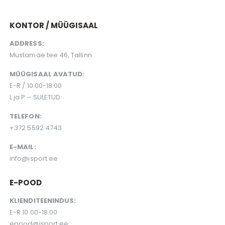
KONTOR / MÜÜGISAAL
ADDRESS:
Mustamäe tee 46, Tallinn
MÜÜGISAAL AVATUD:
E-R / 10.00-18.00
L ja P – SULETUD
TELEFON:
+372 5592 4743
E-MAIL:
info@isport.ee
E-POOD
KLIENDITEENINDUS:
E-R 10.00-18.00
epood@isport.ee