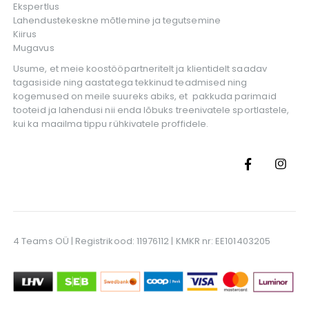
Ekspertlus
Lahendustekeskne mõtlemine ja tegutsemine
Kiirus
Mugavus
Usume, et meie koostööpartneritelt ja klientidelt saadav
tagasiside ning aastatega tekkinud teadmised ning
kogemused on meile suureks abiks, et pakkuda parimaid
tooteid ja lahendusi nii enda lõbuks treenivatele sportlastele,
kui ka maailma tippu rühkivatele proffidele.
4 Teams OÜ | Registrikood: 11976112 | KMKR nr: EE101403205