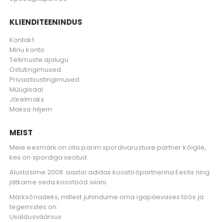
KLIENDITEENINDUS
Kontakt
Minu konto
Tellimuste ajalugu
Ostutingimused
Privaatsustingimused
Müügisaal
Järelmaks
Maksa hiljem
MEIST
Meie eesmärk on olla parim spordivarustuse partner kõigile,
kes on spordiga seotud.
Alustasime 2008. aastal adidas koostööpartnerina Eestis ning
jätkame seda koostööd siiani.
Märksõnadeks, millest juhindume oma igapäevases töös ja
tegemistes on:
Usaldusväärsus