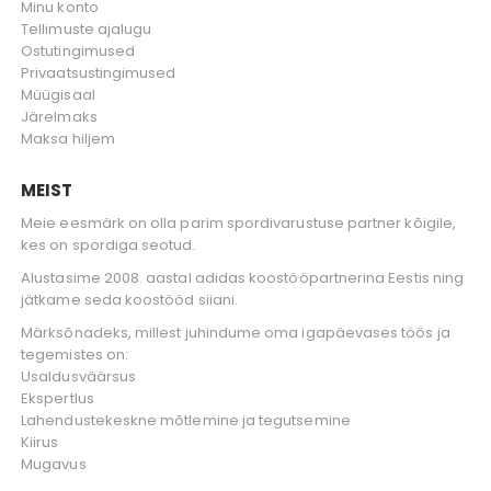
Minu konto
Tellimuste ajalugu
Ostutingimused
Privaatsustingimused
Müügisaal
Järelmaks
Maksa hiljem
MEIST
Meie eesmärk on olla parim spordivarustuse partner kõigile,
kes on spordiga seotud.
Alustasime 2008. aastal adidas koostööpartnerina Eestis ning
jätkame seda koostööd siiani.
Märksõnadeks, millest juhindume oma igapäevases töös ja
tegemistes on:
Usaldusväärsus
Ekspertlus
Lahendustekeskne mõtlemine ja tegutsemine
Kiirus
Mugavus