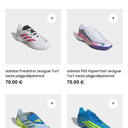
Valikuid
Valikuid
saab
saab
teha
teha
tootelehel.
tootelehel.
Sellel
Sellel
adidas Predator League Turf
adidas F50 Hyperfast League
tootel
tootel
laste jalgpallijalatsid
Turf laste jalgpallijalatsid
on
on
70.00
€
70.00
€
mitu
mitu
varianti.
varianti.
Valikuid
Valikuid
saab
saab
teha
teha
tootelehel.
tootelehel.