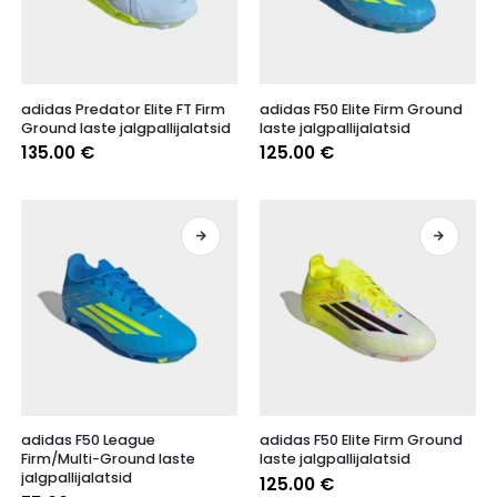
Sellel
Sellel
adidas Predator Elite FT Firm
adidas F50 Elite Firm Ground
tootel
tootel
Ground laste jalgpallijalatsid
laste jalgpallijalatsid
on
on
135.00
€
125.00
€
mitu
mitu
varianti.
varianti.
Valikuid
Valikuid
saab
saab
teha
teha
tootelehel.
tootelehel.
Sellel
Sellel
adidas F50 League
adidas F50 Elite Firm Ground
tootel
tootel
Firm/Multi-Ground laste
laste jalgpallijalatsid
on
on
jalgpallijalatsid
125.00
€
mitu
mitu