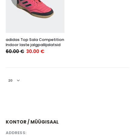
Sellel
adidas Top Sala Competition
tootel
Indoor laste jalgpallijalatsid
on
Algne
Praegune
60.00
€
30.00
€
mitu
hind
hind
varianti.
oli:
on:
60.00 €.
30.00 €.
Valikuid
saab
teha
tootelehel.
KONTOR / MÜÜGISAAL
ADDRESS: