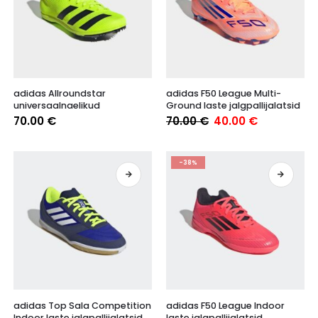
Sellel
Sellel
adidas Allroundstar
adidas F50 League Multi-
tootel
tootel
universaalnaelikud
Ground laste jalgpallijalatsid
on
on
Algne
Praegune
70.00
€
70.00
€
40.00
€
mitu
mitu
hind
hind
varianti.
varianti.
oli:
on:
70.00 €.
40.00 €.
Valikuid
Valikuid
-38%
saab
saab
teha
teha
tootelehel.
tootelehel.
Sellel
Sellel
adidas Top Sala Competition
adidas F50 League Indoor
tootel
tootel
Indoor laste jalgpallijalatsid
laste jalgpallijalatsid