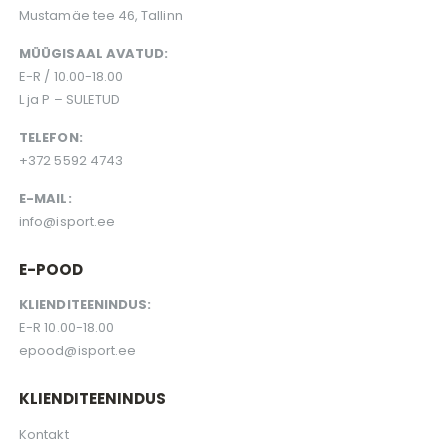
Mustamäe tee 46, Tallinn
MÜÜGISAAL AVATUD:
E-R / 10.00-18.00
L ja P – SULETUD
TELEFON:
+372 5592 4743
E-MAIL:
info@isport.ee
E-POOD
KLIENDITEENINDUS:
E-R 10.00-18.00
epood@isport.ee
KLIENDITEENINDUS
Kontakt