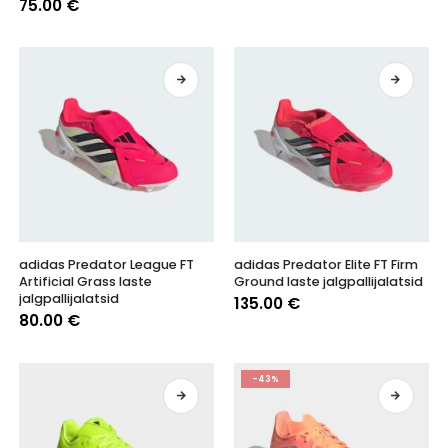
75.00
€
varianti.
varianti.
Valikuid
Valikuid
saab
saab
teha
teha
tootelehel.
tootelehel.
Sellel
Sellel
adidas Predator League FT
adidas Predator Elite FT Firm
tootel
tootel
Artificial Grass laste
Ground laste jalgpallijalatsid
on
on
jalgpallijalatsid
135.00
€
mitu
mitu
80.00
€
varianti.
varianti.
Valikuid
Valikuid
saab
saab
-43%
teha
teha
tootelehel.
tootelehel.