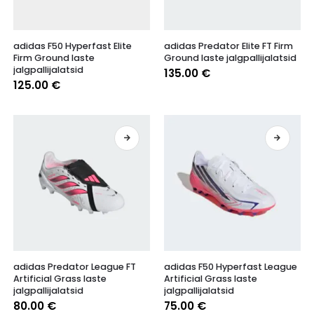
Sellel
Sellel
adidas F50 Hyperfast Elite
adidas Predator Elite FT Firm
tootel
tootel
Firm Ground laste
Ground laste jalgpallijalatsid
on
on
jalgpallijalatsid
135.00
€
mitu
mitu
125.00
€
varianti.
varianti.
Valikuid
Valikuid
saab
saab
teha
teha
tootelehel.
tootelehel.
Sellel
Sellel
adidas Predator League FT
adidas F50 Hyperfast League
tootel
tootel
Artificial Grass laste
Artificial Grass laste
on
on
jalgpallijalatsid
jalgpallijalatsid
mitu
mitu
80.00
€
75.00
€
varianti.
varianti.