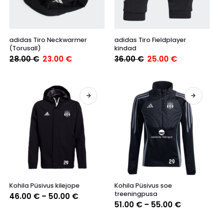
Sellel
adidas Tiro Neckwarmer
adidas Tiro Fieldplayer
tootel
(Torusall)
kindad
on
Algne
Praegune
Algne
Praegune
28.00
€
23.00
€
36.00
€
25.00
€
mitu
hind
hind
hind
hind
varianti.
oli:
on:
oli:
on:
28.00 €.
23.00 €.
36.00 €.
25.00 €.
Valikuid
saab
teha
tootelehel.
Sellel
Sellel
Kohila Püsivus kilejope
Kohila Püsivus soe
tootel
tootel
treeningpusa
Hinnavahemik:
46.00
€
–
50.00
€
on
on
46.00 €
Hinnavah
51.00
€
–
55.00
€
mitu
mitu
kuni
51.00 €
50.00 €
varianti.
varianti.
kuni