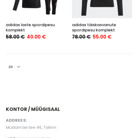
Sellel
adidas laste spordipesu
adidas täiskasvanute
tootel
komplekt
spordipesu komplekt
on
Algne
Praegune
Algne
Praegune
58.00
€
40.00
€
78.00
€
55.00
€
mitu
hind
hind
hind
hind
varianti.
oli:
on:
oli:
on:
58.00 €.
40.00 €.
78.00 €.
55.00 €.
Valikuid
saab
teha
tootelehel.
KONTOR / MÜÜGISAAL
ADDRESS:
Mustamäe tee 46, Tallinn