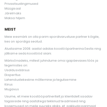
Privaatsustingimused
Müügisaal
Järelmaks
Maksa hiljem
MEIST
Meie eesmärk on olla parim spordivarustuse partner kõigile,
kes on spordiga seotud.
Alustasime 2008. aastal adidas koostööpartnerina Eestis ning
jätkame seda koostööd siiani.
Märksõnadeks, millest juhindume oma igapäevases töös ja
tegemistes on:
Usaldusväärsus
Ekspertlus
Lahendustekeskne mõtlemine ja tegutsemine
Kiirus
Mugavus
Usume, et meie koostööpartneritelt ja klientidelt saadav
tagasiside ning aastatega tekkinud teadmised ning
kogemused on meile suureks abiks, et pakkuda parimaid