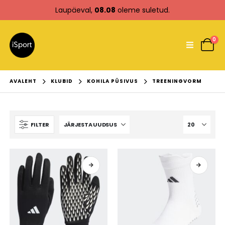
Laupäeval,
08.08
oleme suletud.
0
AVALEHT
KLUBID
KOHILA PÜSIVUS
TREENINGVORM
FILTER