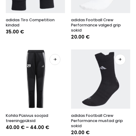
Sellel
Sellel
adidas Tiro Competition
adidas Football Crew
tootel
tootel
kindad
Performance valged grip
on
on
sokid
35.00
€
mitu
mitu
20.00
€
varianti.
varianti.
Valikuid
Valikuid
saab
saab
teha
teha
tootelehel.
tootelehel.
Sellel
Sellel
Kohila Püsivus soojad
adidas Football Crew
tootel
tootel
treeningpüksid
Performance mustad grip
on
on
sokid
Hinnavahemik:
40.00
€
–
44.00
€
mitu
mitu
40.00 €
20.00
€
varianti.
varianti.