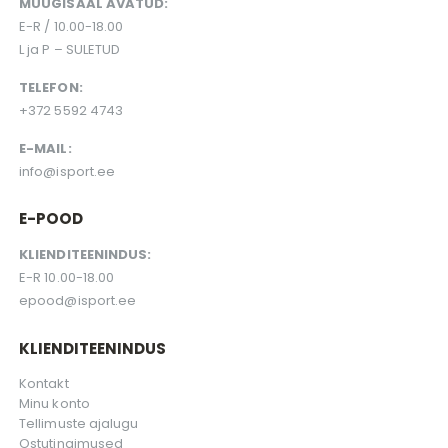
MÜÜGISAAL AVATUD:
E-R / 10.00-18.00
L ja P – SULETUD
TELEFON:
+372 5592 4743
E-MAIL:
info@isport.ee
E-POOD
KLIENDITEENINDUS:
E-R 10.00-18.00
epood@isport.ee
KLIENDITEENINDUS
Kontakt
Minu konto
Tellimuste ajalugu
Ostutingimused